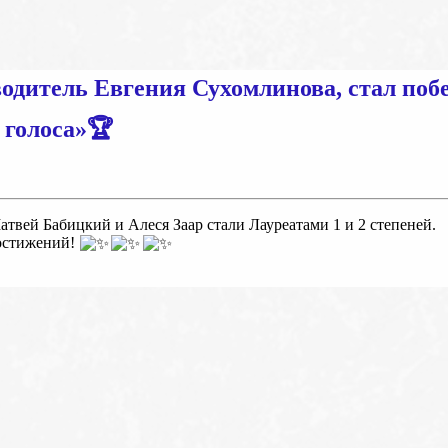
одитель Евгения Сухомлинова, стал поб
 голоса»🏆
твей Бабицкий и Алеся Заар стали Лауреатами 1 и 2 степеней.
достижений!