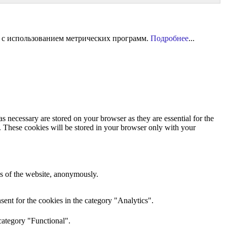
 с использованием метрических программ.
Подробнее
...
s necessary are stored on your browser as they are essential for the
e. These cookies will be stored in your browser only with your
res of the website, anonymously.
ent for the cookies in the category "Analytics".
category "Functional".