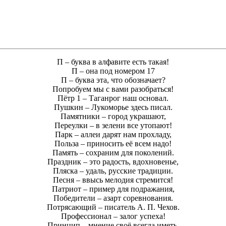
П – буква в алфавите есть такая!
П – она под номером 17
П – буква эта, что обозначает?
Попробуем мы с вами разобраться!
Пётр 1 – Таганрог наш основал.
Пушкин – Лукоморье здесь писал.
Памятники – город украшают,
Переулки – в зелени все утопают!
Парк – аллеи дарят нам прохладу,
Польза – приносить её всем надо!
Память – сохраним для поколений.
Праздник – это радость, вдохновенье,
Пляска – удаль, русские традиции.
Песня – ввысь мелодия стремится!
Патриот – пример для подражания,
Победители – азарт соревнования.
Потрясающий – писатель А. П. Чехов.
Профессионал – залог успеха!
Принцип – мнение своё всегда иметь,