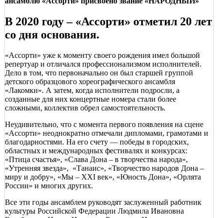
ансамблю «Ассорти» присвоено звание «НАРОДНЫЙ»
В 2020 году – «Ассорти» отметил 20 лет
со дня основания.
«Ассорти» уже к моменту своего рождения имел большой
репертуар и отличался профессионализмом исполнителей.
Дело в том, что первоначально он был старшей группой
детского образцового хореографического ансамбля
«Лакомки». А затем, когда исполнители подросли, а
созданные для них концертные номера стали более
сложными, коллектив обрел самостоятельность.
Неудивительно, что с момента первого появления на сцене
«Ассорти» неоднократно отмечали дипломами, грамотами и
благодарностями. На его счету — победы в городских,
областных и международных фестивалях и конкурсах:
«Птица счастья», «Слава Дона – в творчества народа»,
«Утренняя звезда», «Танаис», «Творчество народов Дона –
миру и добру», «Мы – ХХI век», «Юность Дона», «Орлята
России» и многих других.
Все эти годы ансамблем руководят заслуженный работник
культуры Российской Федерации Людмила Ивановна