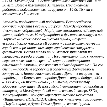
– С.М. Александров.. Состав участников ансамбля от 14 до
30 лет. Всего в коллективе 31 человек. При ансамбле
работает подготовительная группа от 14 до 16 лет в
количестве 15 человек
Ансамбль неоднократный победитель Всероссийского
конкурса «Орлята России», Лауреат Международного
Фестиваля «Здравствуй, Мир!», телевизионного «Лазоревый
цвет», победитель Международного фестиваля-конкурса в г.
Париже «Русское слово — русская душа», Лауреат
всероссийского конкурса «В гостях у Терпсихоры». Лауреат
городских и региональных хореографических конкурсов и
фестивалей. Всегда тепло принимается зрителями на
площадках города и области. Неудивительно, что с момента
первого появления на сцене «Ассорти» неоднократно
отмечали дипломами, грамотами и благодарностями. На его
счету — победы в городских и областных фестивалях и
конкурсах: «Птица счастья», «Слава Дона – в творчества
народа», , «Творчество народов Дона – миру и добру», «Мы
– ХХI век», «Юность Дона» , «Сильному государству
здоровое поколение», Всероссийский чемпионат по народным
танцам», « Международный танцевальный лагерь SSD»,
Международный конкурс хореографического искусства
«Танцемания» (ЮНЕСКО), «Донской культурный марафон»,
«Голубь мира», « Душа Тихого Дона» и многих других.