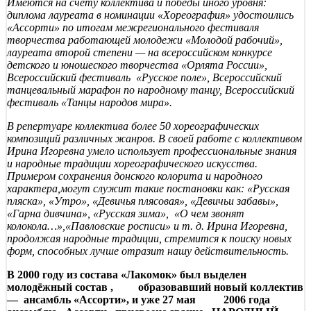
Имеются на счету коллектива и победы иного уровня:
диплома лауреата в номинации «Хореография» удостоились
«Ассорти» по итогам межрегионального фестиваля
творчества работающей молодежи «Молодой рабочий»,
лауреата второй степени — на всероссийском конкурсе
детского и юношеского творчества «Орлята России»,
Всероссийский фестиваль «Русское поле», Всероссийский
танцевальный марафон по народному танцу, Всероссийский
фестиваль «Танцы народов мира».
В репертуаре коллектива более 50 хореографических
композиций различных жанров. В своей работе с коллективом
Ирина Игоревна умело использует профессиональные знания
и народные традиции хореографического искусства.
Примером сохранения донского колорита и народного
характера,могут служит такие постановки как: «Русская
пляска», «Утро», «Девичья плясовая», «Девичьи забавы»,
«Гарна дивчина», «Русская зима», «О чем звонят
колокола…»,«Павловские росписи» и т. д. Ирина Игоревна,
продолжая народные традиции, стремится к поиску новых
форм, способных лучше отразит нашу действительность.
В 2000 году из состава «Лакомок» был выделен
молодёжный состав , образовавший новый коллектив
— ансамбль «Ассорти», и уже 27 мая 2006 года