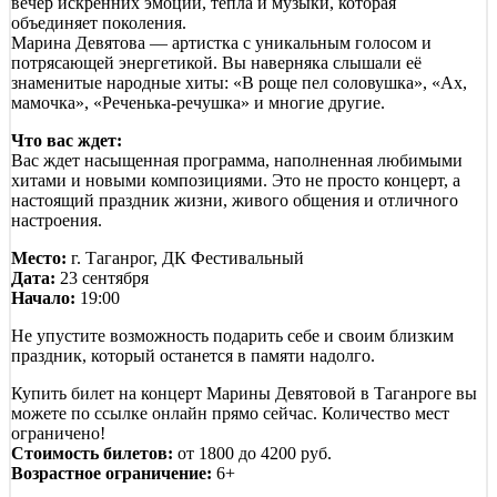
вечер искренних эмоций, тепла и музыки, которая
объединяет поколения.
Марина Девятова — артистка с уникальным голосом и
потрясающей энергетикой. Вы наверняка слышали её
знаменитые народные хиты: «В роще пел соловушка», «Ах,
мамочка», «Реченька-речушка» и многие другие.
Что вас ждет:
Вас ждет насыщенная программа, наполненная любимыми
хитами и новыми композициями. Это не просто концерт, а
настоящий праздник жизни, живого общения и отличного
настроения.
Место:
г. Таганрог, ДК Фестивальный
Дата:
23 сентября
Начало:
19:00
Не упустите возможность подарить себе и своим близким
праздник, который останется в памяти надолго.
Купить билет на концерт Марины Девятовой
в Таганроге вы
можете по ссылке онлайн прямо сейчас. Количество мест
ограничено!
Стоимость билетов:
от 1800 до 4200 руб.
Возрастное ограничение:
6+