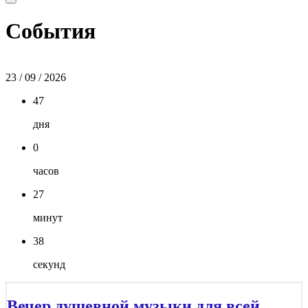
События
23 / 09 / 2026
47
дня
0
часов
27
минут
37
секунд
Вечер душевной музыки для всей