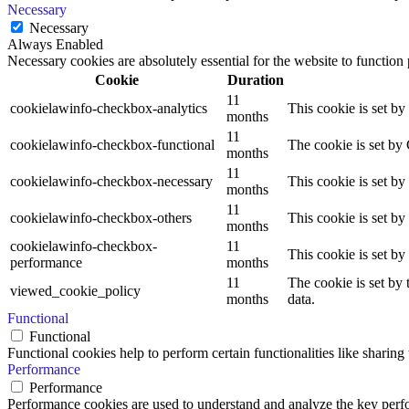
Necessary
Necessary
Always Enabled
Necessary cookies are absolutely essential for the website to function
Cookie
Duration
11
cookielawinfo-checkbox-analytics
This cookie is set b
months
11
cookielawinfo-checkbox-functional
The cookie is set by
months
11
cookielawinfo-checkbox-necessary
This cookie is set b
months
11
cookielawinfo-checkbox-others
This cookie is set b
months
cookielawinfo-checkbox-
11
This cookie is set b
performance
months
11
The cookie is set by
viewed_cookie_policy
months
data.
Functional
Functional
Functional cookies help to perform certain functionalities like sharing 
Performance
Performance
Performance cookies are used to understand and analyze the key perfor