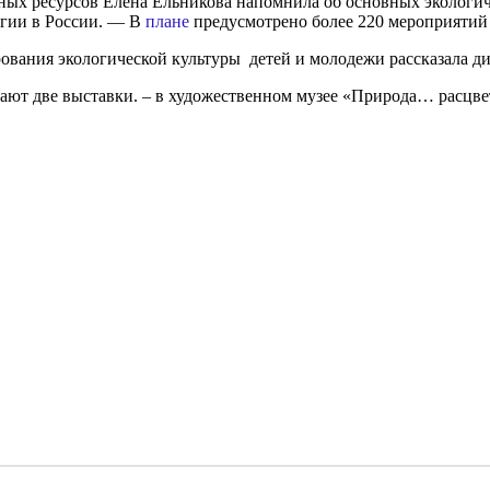
ных ресурсов Елена Ельникова напомнила об основных экологиче
огии в России. — В
плане
предусмотрено более 220 мероприятий
рования экологической культуры детей и молодежи рассказала 
тают две выставки. – в художественном музее «Природа… расцве