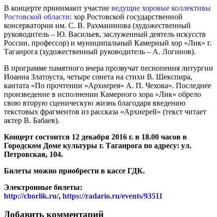
В концерте принимают участие
ведущие хоровые коллективы
Ростовской области
: хор Ростовской государственной
консерватории им. С. В. Рахманинова (художественный
руководитель – Ю. Васильев, заслуженный деятель искусств
России, профессор) и муниципальный Камерный хор «Лик» г.
Таганрога (художественный руководитель – А. Логинов).
В программе памятного вчера прозвучат песнопения литургии
Иоанна Златоуста, четыре сонета на стихи В. Шекспира,
кантата «По прочтении «Архиерея» А. П. Чехова». Последнее
произведение в исполнении Камерного хора «Лик» обрело
свою вторую сценическую жизнь благодаря введению
текстовых фрагментов из рассказа «Архиерей» (текст читает
актер В. Бабаев).
Концерт состоится 12 декабря 2016 г. в 18.00 часов в
Городском Доме культуры г. Таганрога по адресу: ул.
Петровская, 104.
Билеты можно приобрести в кассе ГДК.
Электронные билеты:
http://chorlik.ru/
,
https://radario.ru/events/93511
Добавить комментарий