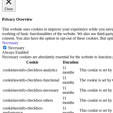
Close
Privacy Overview
This website uses cookies to improve your experience while you navigat
working of basic functionalities of the website. We also use third-pa
consent. You also have the option to opt-out of these cookies. But op
Necessary
Necessary
Always Enabled
Necessary cookies are absolutely essential for the website to function
Cookie
Duration
11
cookielawinfo-checkbox-analytics
This cookie is set b
months
11
cookielawinfo-checkbox-functional
The cookie is set by
months
11
cookielawinfo-checkbox-necessary
This cookie is set b
months
11
cookielawinfo-checkbox-others
This cookie is set b
months
cookielawinfo-checkbox-
11
This cookie is set b
performance
months